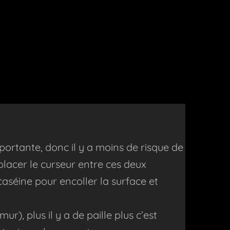
portante, donc il y a moins de risque de
ù placer le curseur entre ces deux
a caséine pour encoller la surface et
ur), plus il y a de paille plus c’est